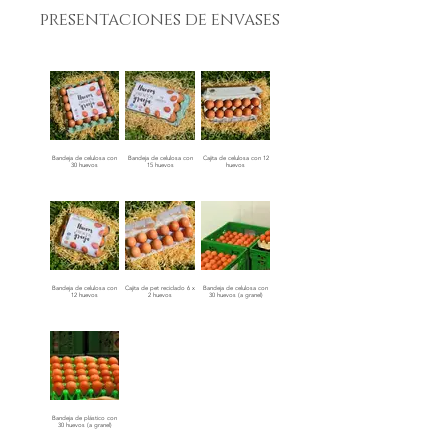
presentaciones de envases
Bandeja de celulosa con
Bandeja de celulosa con
Cajita de celulosa con 12
30 huevos
15 huevos
huevos
Bandeja de celulosa con
Cajita de pet reciclado 6 x
Bandeja de celulosa con
12 huevos
2 huevos
30 huevos (a granel)
Bandeja de plástico con
30 huevos (a granel)